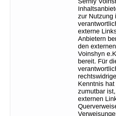
Serhiy Voinsh
Inhaltsanbiet
zur Nutzung 
verantwortli
externe Link
Anbietern be
den externen
Voinshyn e.Kf
bereit. Für d
verantwortlic
rechtswidrige
Kenntnis hat
zumutbar ist
externen Lin
Querverweise
Verweisungen