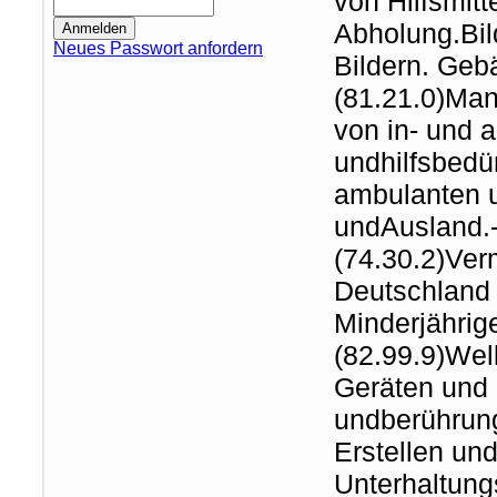
von Hilfsmitt
Abholung.Bil
Neues Passwort anfordern
Bildern. Geb
(81.21.0)Man
von in- und 
undhilfsbedü
ambulanten u
undAusland.-
(74.30.2)Ver
Deutschland 
Minderjähri
(82.99.9)We
Geräten und 
undberührung
Erstellen und
Unterhaltun