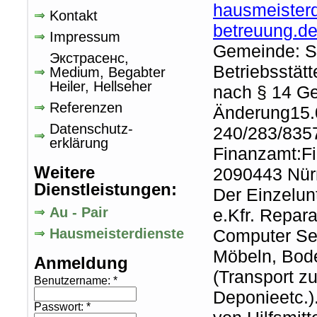
hausmeisterd
Kontakt
betreuung.de
Impressum
Gemeinde: S
Экстрасенс,
Betriebsstä
Medium, Begabter
Heiler, Hellseher
nach § 14 G
Referenzen
Änderung15
Datenschutz-
240/283/835
erklärung
Finanzamt:F
Weitere
2090443 Nür
Dienstleistungen:
Der Einzelun
Au - Pair
e.Kfr. Repar
Hausmeisterdienste
Computer Se
Möbeln, Bode
Anmeldung
(Transport zu
Benutzername:
*
Deponieetc.)
Passwort:
*