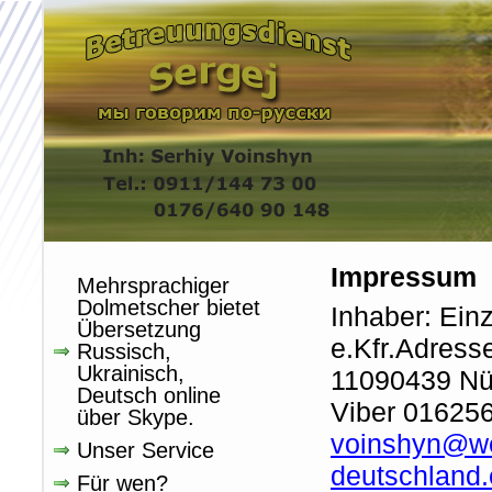
Impressum
Mehrsprachiger
Dolmetscher bietet
Inhaber: Ein
Übersetzung
e.Kfr.Adress
Russisch,
Ukrainisch,
11090439 Nü
Deutsch online
Viber 01625
über Skype.
voinshyn@w
Unser Service
deutschland.
Für wen?