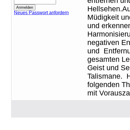
entfernen u
Hellsehen.Au
Neues Passwort anfordern
Müdigkeit u
und erkenne
Harmonisieru
negativen En
und Entfernu
gesamten Leb
Geist und Se
Talismane. He
folgenden T
mit Vorausz