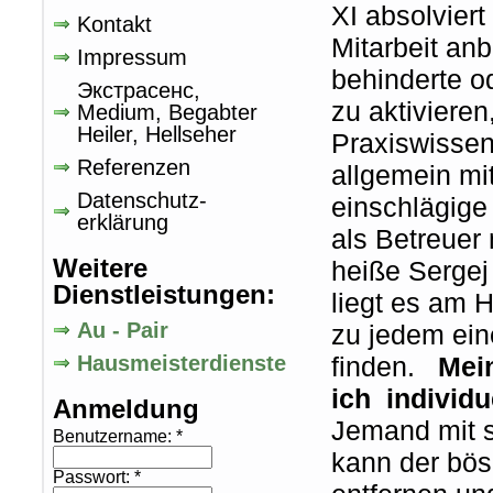
XI absolvier
Kontakt
Mitarbeit an
Impressum
behinderte o
Экстрасенс,
zu aktivieren
Medium, Begabter
Heiler, Hellseher
Praxiswissen
Referenzen
allgemein mi
Datenschutz-
einschlägige 
erklärung
als Betreuer
Weitere
heiße Sergej 
Dienstleistungen:
liegt es am 
Au - Pair
zu jedem ein
Hausmeisterdienste
finden.
Mein
ich individu
Anmeldung
Jemand mit s
Benutzername:
*
kann der bös
Passwort:
*