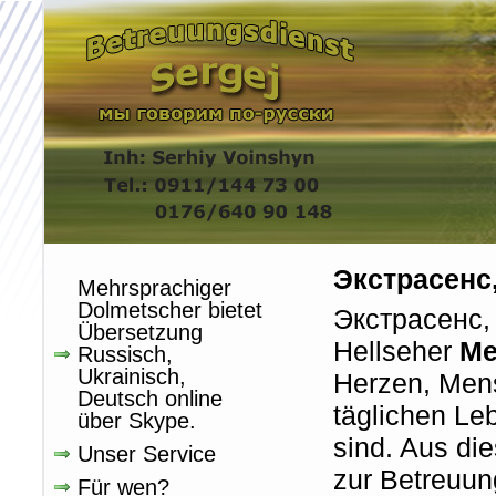
Экстрасенс,
Mehrsprachiger
Dolmetscher bietet
Экстрасенс,
Übersetzung
Hellseher
Me
Russisch,
Ukrainisch,
Herzen, Mens
Deutsch online
täglichen Le
über Skype.
sind. Aus di
Unser Service
zur Betreuun
Für wen?