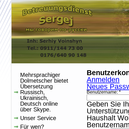
Benutzerko
Mehrsprachiger
Anmelden
Dolmetscher bietet
Neues Passw
Übersetzung
Russisch,
Benutzername:
*
Ukrainisch,
Geben Sie Ih
Deutsch online
über Skype.
Unterstützun
Haushalt Woh
Unser Service
Benutzernam
Für wen?